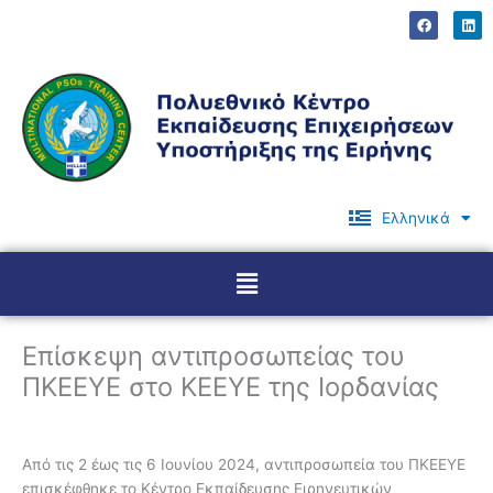
Μετάβαση
F
L
a
i
στο
c
n
περιεχόμενο
e
k
b
e
o
d
o
i
k
n
Ελληνικά
English
Menu
Επίσκεψη αντιπροσωπείας του
ΠΚΕΕΥΕ στο ΚΕΕΥΕ της Ιορδανίας
Από τις 2 έως τις 6 Ιουνίου 2024, αντιπροσωπεία του ΠΚΕΕΥΕ
επισκέφθηκε το Κέντρο Εκπαίδευσης Ειρηνευτικών