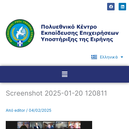
Μετάβαση
F
L
a
i
στο
c
n
περιεχόμενο
e
k
b
e
o
d
o
i
k
n
Ελληνικά
English
Menu
Screenshot 2025-01-20 120811
Από
editor
/
04/02/2025