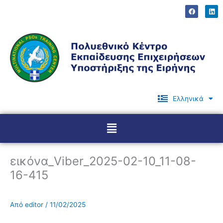
Μετάβαση
F
L
a
i
στο
c
n
περιεχόμενο
e
k
b
e
o
d
o
i
k
n
Ελληνικά
English
Menu
εικόνα_Viber_2025-02-10_11-08-
16-415
Από
editor
/
11/02/2025