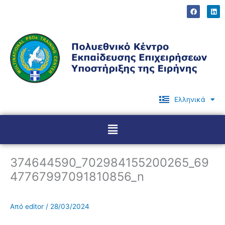
Μετάβαση
F
L
a
i
στο
c
n
περιεχόμενο
e
k
b
e
o
d
o
i
k
n
Ελληνικά
English
Menu
374644590_702984155200265_69
47767997091810856_n
Από
editor
/
28/03/2024