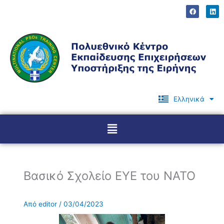
Μετάβαση
F
L
a
i
στο
c
n
περιεχόμενο
e
k
b
e
o
d
o
i
k
n
Ελληνικά
English
Menu
Βασικό Σχολείο ΕΥΕ του ΝΑΤΟ
Από
editor
/
03/04/2023